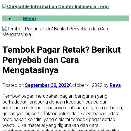
Skip
to
content
Menu
Tembok Pagar Retak? Berikut
Penyebab dan Cara
Mengatasinya
Posted on
September 30, 2022
October 4, 2022
by
Reva
Tembok pagar merupakan bagian bangunan yang
berhadapan langsung dengan keadaan cuaca dan
lingkungan sekitar. Panasnya matahari, guyuran air hujan,
genangan air, serta faktor polusi dan kelembaban udara
merupakan kondisi yang dialami tembok pagar setiap
waktu. Jika material yang digunakan dan cara
pembangunannya salah maka tidak mengherankan jika