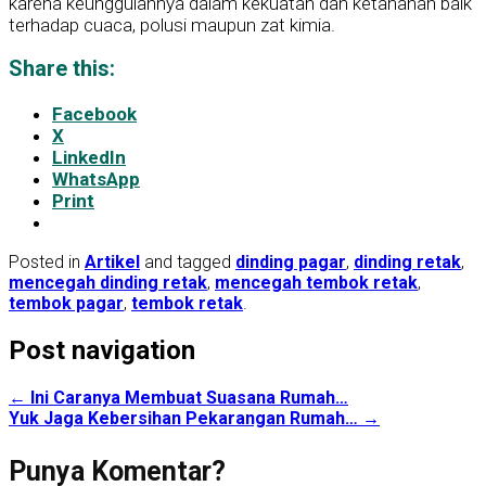
karena keunggulannya dalam kekuatan dan ketahanan baik
terhadap cuaca, polusi maupun zat kimia.
Share this:
Facebook
X
LinkedIn
WhatsApp
Print
Posted in
Artikel
and tagged
dinding pagar
,
dinding retak
,
mencegah dinding retak
,
mencegah tembok retak
,
tembok pagar
,
tembok retak
.
Post navigation
←
Ini Caranya Membuat Suasana Rumah…
Yuk Jaga Kebersihan Pekarangan Rumah…
→