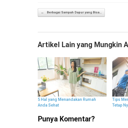
Post navigation
←
Berbagai Sampah Dapur yang Bisa…
Artikel Lain yang Mungkin 
5 Hal yang Menandakan Rumah
Tips Me
Anda Sehat
Tetap N