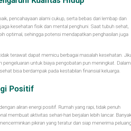
garuhi Kualitas Hidup
baik, pencahayaan alami cukup, serta bebas dari lembap dan
njaga kesehatan fisik dan mental penghuni. Saat tubuh sehat,
lebih optimal, sehingga potensi mendapatkan penghasilan juga
 tidak terawat dapat memicu berbagai masalah kesehatan. Jik
dan pengeluaran untuk biaya pengobatan pun meningkat. Dalam
sehat bisa berdampak pada kestabilan finansial keluarga.
i Positif
engan aliran energi positif. Rumah yang rapi, tidak penuh
nal membuat aktivitas sehari-hari berjalan lebih lancar. Banya
mencerminkan pikiran yang teratur dan siap menerima peluan