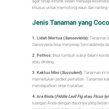
agar tetap estetik selain menjaga keseha
khusus untuk memotong daun dan ranting y
Jenis Tanaman yang Cocok
1. Lidah Mertua (
Sansevieria
):
Tanaman ini
Sansevieria bisa menyerap formaldehida da
2. Pothos:
Bisa tumbuh subur dalam kondis
atau dinding.
3. Kaktus Mini (
Succulent
):
Tanaman ini t
memerlukan sedikit perhatian. Tanaman kak
mendapatkan sinar matahari.
4. Ara Biola (
Fiddle Leaf Fig
atau
Ficus
ly
ruangan Anda dengan daunnya yang besar 