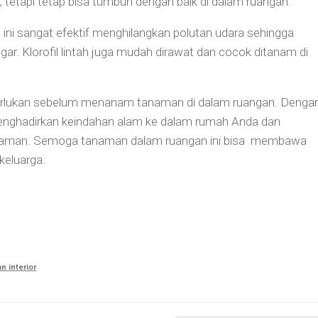
tetapi tetap bisa tumbuh dengan baik di dalam ruangan.
ni sangat efektif menghilangkan polutan udara sehingga
ar. Klorofil lintah juga mudah dirawat dan cocok ditanam di
erlukan sebelum menanam tanaman di dalam ruangan. Denga
enghadirkan keindahan alam ke dalam rumah Anda dan
nyaman. Semoga tanaman dalam ruangan ini bisa membawa
keluarga.
n interior
.