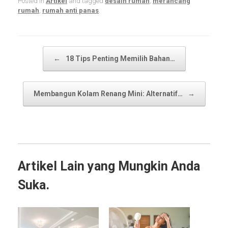
Posted in
Artikel
and tagged
desain rumah
,
merancang
rumah
,
rumah anti panas
.
Post navigation
←
18 Tips Penting Memilih Bahan…
Membangun Kolam Renang Mini: Alternatif…
→
Artikel Lain yang Mungkin Anda
Suka.