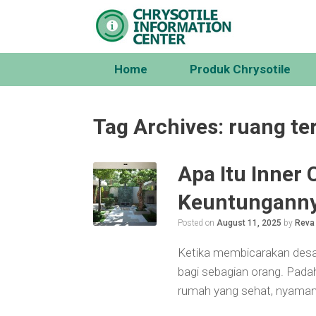
Skip
to
content
Home
Produk Chrysotile
Tag Archives:
ruang te
Apa Itu Inner 
Keuntunganny
Posted on
August 11, 2025
by
Reva
Ketika membicarakan desain
bagi sebagian orang. Padah
rumah yang sehat, nyaman,